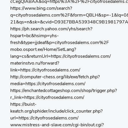
cCegQIABAA&oq=https%3A%2F%2Fcityofrosedalems
https://www.bing.com/search?
q=cityofrosedalems.com%2F&form=QBLH&sp=-1&lq=0&
21&qs=n&sk=&cvid=D93E7BBA539348C9B1981797A
https://ph.search.yahoo.com/yhs/search?
hspart=bc&hsimp=yhs-
fresh&type=jjdeaf&p=cityofrosedalems.com%2F
mobo.osport.ee/Home/SetLang?
lang=cs&returnUrl=https://cityofrosedalems.com/
materinstvo.ru/forward?
link=https://cityofrosedalems.com/
http://computer-chess.org/lib/exe/fetch.php?
media=https://cityofrosedalems.com/
https://enchantedcottageshop.com/shop/trigger.php?
r_link=https://cityofrosedalems.com/
https://buist-
keatch.org/sphider/include/click_counter.php?
url=https://cityofrosedalems.com/
www.mistress-and-slave.com/cgi-bin/out.cgi?