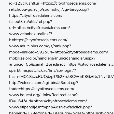
id=123crush&url=https://cityofrosedalems.com/
rel.chubu-gu.ac.jp/soumokuji/cgi-bin/go.cgi?
https://cityofrosedalems.com/
fallout3.ru/utils/ref.php?
url=https://cityofrosedalems.com/
www.veloxbox.us/link/?
h=https://cityofrosedalems.com/
www.adult-plus.com/ys/rank.php?
mode=link&id=592&url=https://cityofrosedalems.com/
mobilize.org.br/handlers/anuncioshandler.aspx?
anuncio=55&canal=2&redirect=https://cityofrosedalems.
sparktime.justclick.ru/lms/api-login/?
hash=MO18szcRUQdzpT%2FrstSCW5K8Gz6ts1NvTJLVa34
http://vcteens.com/cgi-bin/at3/out.cgi?
trade=https://cityofrosedalems.com/
www.bquest.org/Links/Redirect.aspx?
ID=164&url=https://cityofrosedalems.com/
www.stipendije.info/phpAdsNew/adclick.php?
bannerid=129&zoneid=1&source=&dest=https://cityofro