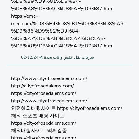
%D8%B9%D9%81%D8%B4-
%D8%A8%D8%AC%D8%AF%D9%87.html
https://emc-
mee.com/%D8%B4%D8%B1%D9%83%D8%A9-
%D9%86%D9%82%D9%84-
%D8%A7%D8%AB%D8%A7%D8%AB-
%D8%A8%D8%AC%D8%AF%D9%87.html
شركات نقل عفش واثاث بجدة @ 02/12/24
http://www.cityofrosedalems.com/
http://cityofrosedalems.com/
https://cityofrosedalems.com/
http://www.cityofrosedalems.com/
안전해외배팅사이트 https://cityofrosedalems.com/
해외 스포츠 배팅 사이트
https://cityofrosedalems.com/
해외배팅사이트 먹튀검증
https://cityofrosedalems.com/