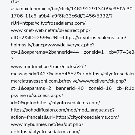
rtb-
asiamax.tenmax.io/bid/click/1462922913409/e95f2c30-
1706-11e6-a9b4-a9f6fe33c6df/3456/5332/?
rUrl=https://cityofrosedalems.com/
www.knet-web.net/m/pRedirect.php?
uID=2&iID=259&iURL=https://cityofrosedalems.com/
holmss.lv/bancp/www/delivery/ck.php?
ct=1&oaparams=2bannerid=44__zoneid=1__cb=7743e8d20
?
www.mintmail.biz/track/clicks/v2/?
messageid=1427&cid=54657&url=https://cityofrosedale
marciatravessoni.com.br/revive/www/delivery/ck.php?
ct=1&oaparams=2__bannerid=40__zoneid=16__cb=fc1d72
psylive.ru/success.aspx?
id=0&goto=https://cityofrosedalems.com/
https://sohodiffusion.com/mod/mod_langue.asp?
action=francais&url=https://cityofrosedalems.com/
www.mybunnies.net/te3/out.php?
u=https://cityofrosedalems.com/