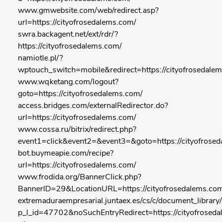
www.gmwebsite.com/web/redirect.asp?
url=https://cityofrosedalems.com/
swra.backagent.net/ext/rdr/?
https://cityofrosedalems.com/
namiotle.pl/?
wptouch_switch=mobile&redirect=https://cityofrosedale
www.wqketang.com/logout?
goto=https://cityofrosedalems.com/
access.bridges.com/externalRedirector.do?
url=https://cityofrosedalems.com/
www.cossa.ru/bitrix/redirect.php?
event1=click&event2=&event3=&goto=https://cityofrose
bot.buymeapie.com/recipe?
url=https://cityofrosedalems.com/
www.frodida.org/BannerClick.php?
BannerID=29&LocationURL=https://cityofrosedalems.co
extremaduraempresarial.juntaex.es/cs/c/document_library/f
p_l_id=47702&noSuchEntryRedirect=https://cityofrosed