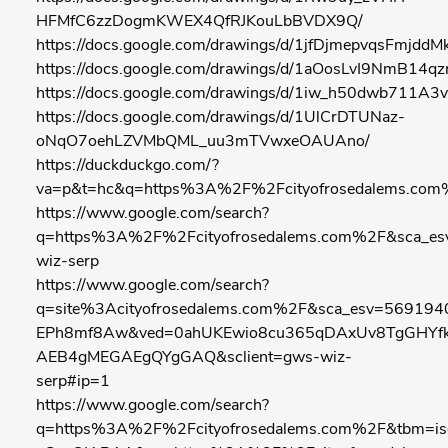
HFMfC6zzDogmKWEX4QfRJKouLbBVDX9Q/
https://docs.google.com/drawings/d/1jfDjmepvqsFmjd
https://docs.google.com/drawings/d/1aOosLvI9NmB14
https://docs.google.com/drawings/d/1iw_h50dwb711A
https://docs.google.com/drawings/d/1UlCrDTUNaz-
oNqO7oehLZVMbQML_uu3mTVwxeOAUAno/
https://duckduckgo.com/?
va=p&t=hc&q=https%3A%2F%2Fcityofrosedalems.co
https://www.google.com/search?
q=https%3A%2F%2Fcityofrosedalems.com%2F&sca
wiz-serp
https://www.google.com/search?
q=site%3Acityofrosedalems.com%2F&sca_esv=5691
EPh8mf8Aw&ved=0ahUKEwio8cu365qDAxUv8TgGHYfk
AEB4gMEGAEgQYgGAQ&sclient=gws-wiz-
serp#ip=1
https://www.google.com/search?
q=https%3A%2F%2Fcityofrosedalems.com%2F&tbm=