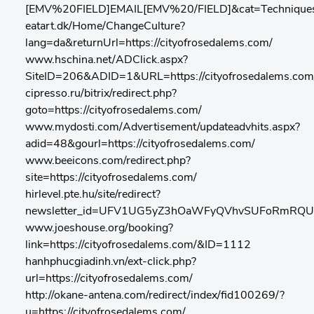
[EMV%20FIELD]EMAIL[EMV%20/FIELD]&cat=Techniques+cu
eatart.dk/Home/ChangeCulture?
lang=da&returnUrl=https://cityofrosedalems.com/
www.hschina.net/ADClick.aspx?
SiteID=206&ADID=1&URL=https://cityofrosedalems.com
cipresso.ru/bitrix/redirect.php?
goto=https://cityofrosedalems.com/
www.mydosti.com/Advertisement/updateadvhits.aspx?
adid=48&gourl=https://cityofrosedalems.com/
www.beeicons.com/redirect.php?
site=https://cityofrosedalems.com/
hirlevel.pte.hu/site/redirect?
newsletter_id=UFV1UG5yZ3hOaWFyQVhvSUFoRmRQUT0
www.joeshouse.org/booking?
link=https://cityofrosedalems.com/&ID=1112
hanhphucgiadinh.vn/ext-click.php?
url=https://cityofrosedalems.com/
http://okane-antena.com/redirect/index/fid100269/?
u=https://cityofrosedalems.com/