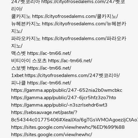
247벳코리아 https://cityofrosedalems.com/247벳코
리아/
쿨카지노 https://cityofrosedalems.com/쿨카지노/
뉴헤븐카지노 https://cityofrosedalems.com/뉴헤븐카
지노/
파라오카지노 https://cityofrosedalems.com/파라오카
지노/
맥스벳 https://ac-tm66.net/
비티아이 스포츠 https://ac-tm66.net/
스보벳 https://ac-tm66.net/
1xbet https://cityofrosedalems.com/247벳코리아/
피나클 https://ac-tm66.net/
https://gamma.app/public/247-652nia2b0wmcbkc
https://gamma.app/public/247-6jcr5hfz3zo7hto
https://gamma.app/public/-n3szrlsehdr6wt3
https://sebsauvage.net/paste/?
8c54344c01775406#XeaJJXo/6gTGsWMOAgoezJjCtA
https://sites.google.com/view/newhc/%ED%99%88
https://sites.google.com/view/newhc/