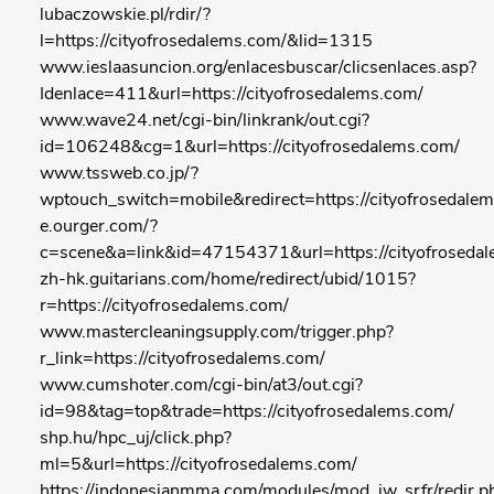
lubaczowskie.pl/rdir/?
l=https://cityofrosedalems.com/&lid=1315
www.ieslaasuncion.org/enlacesbuscar/clicsenlaces.asp?
Idenlace=411&url=https://cityofrosedalems.com/
www.wave24.net/cgi-bin/linkrank/out.cgi?
id=106248&cg=1&url=https://cityofrosedalems.com/
www.tssweb.co.jp/?
wptouch_switch=mobile&redirect=https://cityofrosedale
e.ourger.com/?
c=scene&a=link&id=47154371&url=https://cityofroseda
zh-hk.guitarians.com/home/redirect/ubid/1015?
r=https://cityofrosedalems.com/
www.mastercleaningsupply.com/trigger.php?
r_link=https://cityofrosedalems.com/
www.cumshoter.com/cgi-bin/at3/out.cgi?
id=98&tag=top&trade=https://cityofrosedalems.com/
shp.hu/hpc_uj/click.php?
ml=5&url=https://cityofrosedalems.com/
https://indonesianmma.com/modules/mod_jw_srfr/redir.p