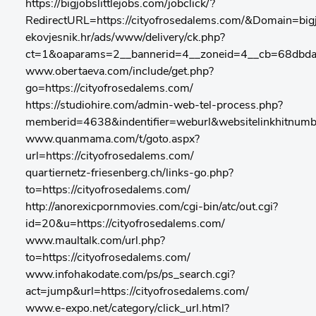
https://bigjobslittlejobs.com/jobclick/?
RedirectURL=https://cityofrosedalems.com/&Domain=big
ekovjesnik.hr/ads/www/delivery/ck.php?
ct=1&oaparams=2__bannerid=4__zoneid=4__cb=68dbdae1
www.obertaeva.com/include/get.php?
go=https://cityofrosedalems.com/
https://studiohire.com/admin-web-tel-process.php?
memberid=4638&indentifier=weburl&websitelinkhitnumb
www.quanmama.com/t/goto.aspx?
url=https://cityofrosedalems.com/
quartiernetz-friesenberg.ch/links-go.php?
to=https://cityofrosedalems.com/
http://anorexicpornmovies.com/cgi-bin/atc/out.cgi?
id=20&u=https://cityofrosedalems.com/
www.maultalk.com/url.php?
to=https://cityofrosedalems.com/
www.infohakodate.com/ps/ps_search.cgi?
act=jump&url=https://cityofrosedalems.com/
www.e-expo.net/category/click_url.html?