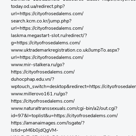
today.od.ua/redirect.php?
url=https://cityofrosedalems.com/
search.kcm.co.kr/jump.php?
url=https://cityofrosedalems.com/
laskma.megastart-slot.ru/redirect/?
g=https://cityofrosedalems.com/
www.uktrademarkregistration.co.uk/JumpTo.aspx?
url=https://cityofrosedalems.com/
www.mir-stalkera.ru/go?
https://cityofrosedalems.com/
duhocphap.edu.vn/?
wptouch_switch=desktop&redirect=https://cityofrosedal
www.millerovo161.ru/go?
https://cityofrosedalems.com/
www.naturaltranssexuals.com/cgi-bin/a2/out.cgi?
id=97&l=toplist&u=https://cityofrosedalems.com/
https://amanaimages.com/lsgate/?
lstid=pM6b0jdQgVM-