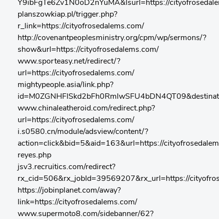
Y9ibFgTe6Zv1N0oD2nYuMA&lsurl=https://cityofrosedal
planszowkiap.pl/trigger.php?
r_link=https://cityofrosedalems.com/
http://covenantpeoplesministry.org/cpm/wp/sermons/?
show&url=https://cityofrosedalems.com/
www.sporteasy.net/redirect/?
url=https://cityofrosedalems.com/
mightypeople.asia/link.php?
id=M0ZGNHFISkd2bFh0RmlwSFU4bDN4QT09&destination=
www.chinaleatheroid.com/redirect.php?
url=https://cityofrosedalems.com/
i.s0580.cn/module/adsview/content/?
action=click&bid=5&aid=163&url=https://cityofroseda
reyes.php
jsv3.recruitics.com/redirect?
rx_cid=506&rx_jobId=39569207&rx_url=https://cityofro
https://jobinplanet.com/away?
link=https://cityofrosedalems.com/
www.supermoto8.com/sidebanner/62?