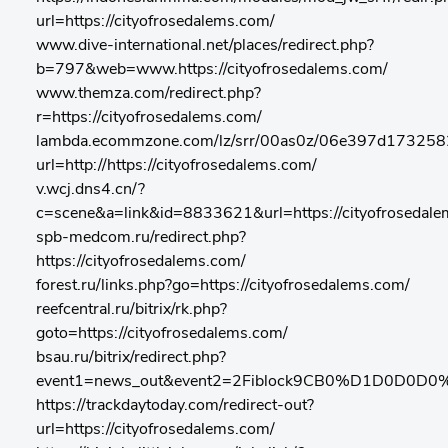
url=https://cityofrosedalems.com/
www.dive-international.net/places/redirect.php?
b=797&web=www.https://cityofrosedalems.com/
www.themza.com/redirect.php?
r=https://cityofrosedalems.com/
lambda.ecommzone.com/lz/srr/00as0z/06e397d1732582
url=http://https://cityofrosedalems.com/
v.wcj.dns4.cn/?
c=scene&a=link&id=8833621&url=https://cityofrosedale
spb-medcom.ru/redirect.php?
https://cityofrosedalems.com/
forest.ru/links.php?go=https://cityofrosedalems.com/
reefcentral.ru/bitrix/rk.php?
goto=https://cityofrosedalems.com/
bsau.ru/bitrix/redirect.php?
event1=news_out&event2=2Fiblock9CB0%D1D0D0D
https://trackdaytoday.com/redirect-out?
url=https://cityofrosedalems.com/